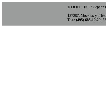
© ООО "ЦКТ "Серебрян
127287, Москва, ул.Писц
Тел.:
(495) 685-10-29, 2