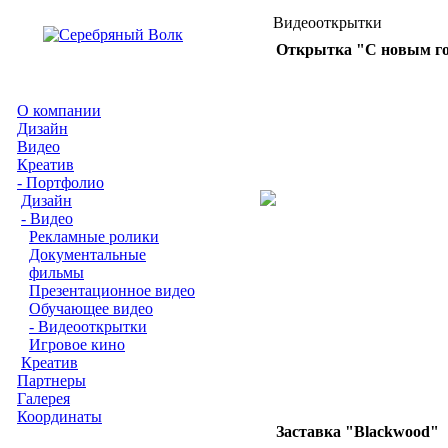
Видеооткрытки
Открытка "С новым го
О компании
Дизайн
Видео
Креатив
- Портфолио
Дизайн
- Видео
Рекламные ролики
Документальные
фильмы
Презентационное видео
Обучающее видео
- Видеооткрытки
Игровое кино
Креатив
Партнеры
Галерея
Координаты
Заставка "Blackwood"