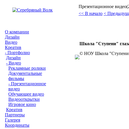
Презентационное видео(
<< В начало
< Предыдущ
О компании
Дизайн
Видео
Школа "Ступени" глаз
Креатив
- Портфолио
© НОУ Школа "Ступени
Дизайн
- Видео
Рекламные ролики
Документальные
фильмы
- Презентационное
видео
Обучающее видео
Видеооткрытки
Игровое кино
Креатив
Партнеры
Галерея
Координаты