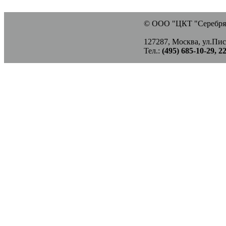
© ООО "ЦКТ "Серебрян
127287, Москва, ул.Писц
Тел.:
(495) 685-10-29, 2