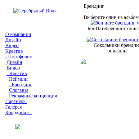
Брендинг
Выберите один из альбом
БонПатебрендинг опис
О компании
Дизайн
Сокольники брендин
Видео
описание
Креатив
- Портфолио
Дизайн
Видео
- Креатив
Нейминг
- Брендинг
Слоганы
Рекламные концепции
Партнеры
Галерея
Координаты